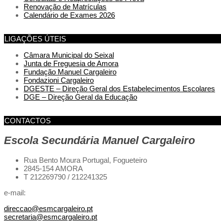
Renovação de Matrículas
Calendário de Exames 2026
LIGAÇÕES ÚTEIS
Câmara Municipal do Seixal
Junta de Freguesia de Amora
Fundação Manuel Cargaleiro
Fondazioni Cargaleiro
DGESTE – Direção Geral dos Estabelecimentos Escolares
DGE – Direção Geral da Educação
CONTACTOS
Escola Secundária Manuel Cargaleiro
Rua Bento Moura Portugal,
Fogueteiro
2845-154 AMORA
T 212269790 / 212241325
e-mail:
direccao@esmcargaleiro.pt
secretaria@esmcargaleiro.pt