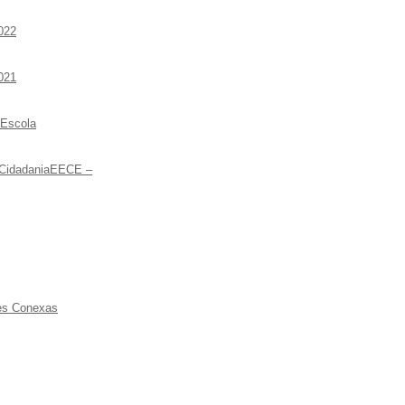
022
021
 Escola
 CidadaniaEECE –
ões Conexas