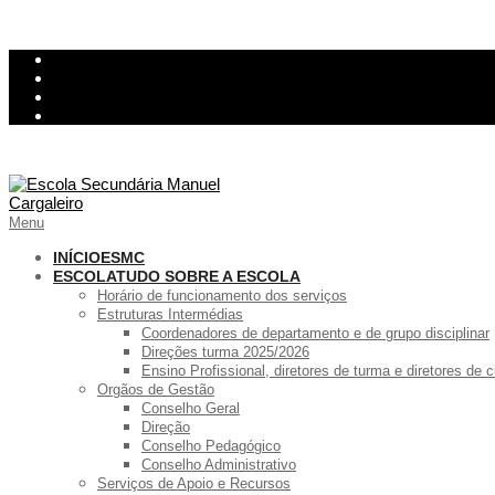
Skip
InovarConsulta
to
Kiosk
content
Relatório de avarias
Ementa
Primary
Menu
Navigation
Menu
INÍCIO
ESMC
ESCOLA
TUDO SOBRE A ESCOLA
Horário de funcionamento dos serviços
Estruturas Intermédias
Coordenadores de departamento e de grupo disciplinar
Direções turma 2025/2026
Ensino Profissional, diretores de turma e diretores de
Orgãos de Gestão
Conselho Geral
Direção
Conselho Pedagógico
Conselho Administrativo
Serviços de Apoio e Recursos