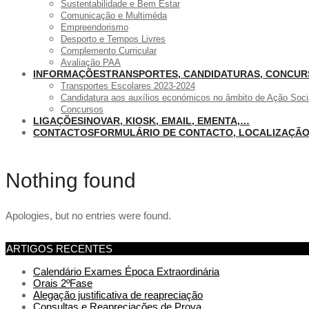
Sustentabilidade e Bem Estar
Comunicação e Multiméda
Empreendorismo
Desporto e Tempos Livres
Complemento Curricular
Avaliação PAA
INFORMAÇÕES
TRANSPORTES, CANDIDATURAS, CONCU
Transportes Escolares 2023-2024
Candidatura aos auxílios económicos no âmbito de Ação Soci
Concursos
LIGAÇÕES
INOVAR, KIOSK, EMAIL, EMENTA,…
CONTACTOS
FORMULÁRIO DE CONTACTO, LOCALIZAÇÃ
Nothing found
Apologies, but no entries were found.
ARTIGOS RECENTES
Calendário Exames Época Extraordinária
Orais 2ºFase
Alegação justificativa de reapreciação
Consultas e Reapreciações de Prova