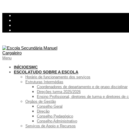
Skip
InovarConsulta
to
Kiosk
content
Relatório de avarias
Ementa
Primary
Menu
Navigation
Menu
INÍCIO
ESMC
ESCOLA
TUDO SOBRE A ESCOLA
Horário de funcionamento dos serviços
Estruturas Intermédias
Coordenadores de departamento e de grupo disciplinar
Direções turma 2025/2026
Ensino Profissional, diretores de turma e diretores de
Orgãos de Gestão
Conselho Geral
Direção
Conselho Pedagógico
Conselho Administrativo
Serviços de Apoio e Recursos