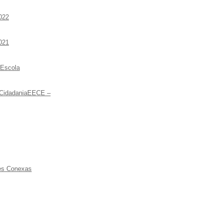
022
021
 Escola
 CidadaniaEECE –
ões Conexas