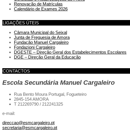
Renovação de Matrículas
Calendário de Exames 2026
LIGAÇÕES ÚTEIS
Câmara Municipal do Seixal
Junta de Freguesia de Amora
Fundação Manuel Cargaleiro
Fondazioni Cargaleiro
DGESTE – Direção Geral dos Estabelecimentos Escolares
DGE – Direção Geral da Educação
CONTACTOS
Escola Secundária Manuel Cargaleiro
Rua Bento Moura Portugal,
Fogueteiro
2845-154 AMORA
T 212269790 / 212241325
e-mail:
direccao@esmcargaleiro.pt
secretaria@esmcargaleiro.pt