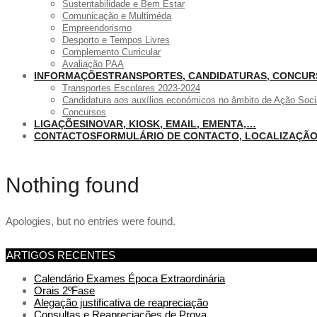
Sustentabilidade e Bem Estar
Comunicação e Multiméda
Empreendorismo
Desporto e Tempos Livres
Complemento Curricular
Avaliação PAA
INFORMAÇÕES
TRANSPORTES, CANDIDATURAS, CONCU
Transportes Escolares 2023-2024
Candidatura aos auxílios económicos no âmbito de Ação Soci
Concursos
LIGAÇÕES
INOVAR, KIOSK, EMAIL, EMENTA,…
CONTACTOS
FORMULÁRIO DE CONTACTO, LOCALIZAÇÃ
Nothing found
Apologies, but no entries were found.
ARTIGOS RECENTES
Calendário Exames Época Extraordinária
Orais 2ºFase
Alegação justificativa de reapreciação
Consultas e Reapreciações de Prova