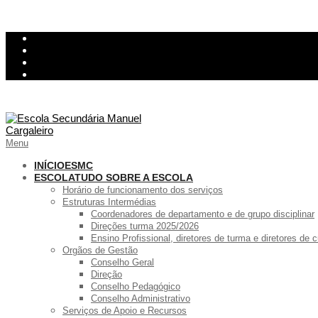
Skip
InovarConsulta
to
Kiosk
content
Relatório de avarias
Ementa
Primary
Menu
Navigation
Menu
INÍCIO
ESMC
ESCOLA
TUDO SOBRE A ESCOLA
Horário de funcionamento dos serviços
Estruturas Intermédias
Coordenadores de departamento e de grupo disciplinar
Direções turma 2025/2026
Ensino Profissional, diretores de turma e diretores de
Orgãos de Gestão
Conselho Geral
Direção
Conselho Pedagógico
Conselho Administrativo
Serviços de Apoio e Recursos