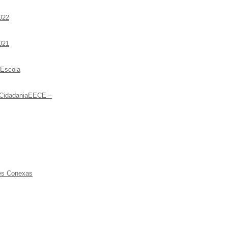
022
021
 Escola
 CidadaniaEECE –
ões Conexas