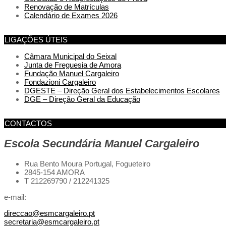
Renovação de Matrículas
Calendário de Exames 2026
LIGAÇÕES ÚTEIS
Câmara Municipal do Seixal
Junta de Freguesia de Amora
Fundação Manuel Cargaleiro
Fondazioni Cargaleiro
DGESTE – Direção Geral dos Estabelecimentos Escolares
DGE – Direção Geral da Educação
CONTACTOS
Escola Secundária Manuel Cargaleiro
Rua Bento Moura Portugal,
Fogueteiro
2845-154 AMORA
T 212269790 / 212241325
e-mail:
direccao@esmcargaleiro.pt
secretaria@esmcargaleiro.pt