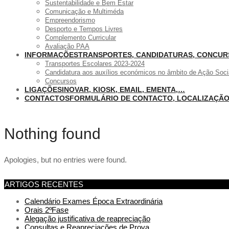
Sustentabilidade e Bem Estar
Comunicação e Multiméda
Empreendorismo
Desporto e Tempos Livres
Complemento Curricular
Avaliação PAA
INFORMAÇÕES
TRANSPORTES, CANDIDATURAS, CONCU
Transportes Escolares 2023-2024
Candidatura aos auxílios económicos no âmbito de Ação Soci
Concursos
LIGAÇÕES
INOVAR, KIOSK, EMAIL, EMENTA,…
CONTACTOS
FORMULÁRIO DE CONTACTO, LOCALIZAÇÃ
Nothing found
Apologies, but no entries were found.
ARTIGOS RECENTES
Calendário Exames Época Extraordinária
Orais 2ºFase
Alegação justificativa de reapreciação
Consultas e Reapreciações de Prova