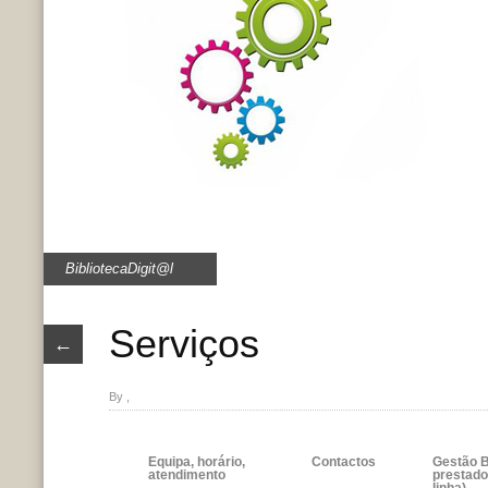
BibliotecaDigit@l
Serviços
←
By ,
Equipa, horário,
Contactos
Gestão B
atendimento
prestado