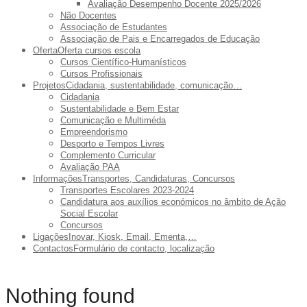
Avaliação Desempenho Docente 2025/2026
Não Docentes
Associação de Estudantes
Associação de Pais e Encarregados de Educação
Oferta
Oferta cursos escola
Cursos Científico-Humanísticos
Cursos Profissionais
Projetos
Cidadania, sustentabilidade, comunicação…
Cidadania
Sustentabilidade e Bem Estar
Comunicação e Multiméda
Empreendorismo
Desporto e Tempos Livres
Complemento Curricular
Avaliação PAA
Informações
Transportes, Candidaturas, Concursos
Transportes Escolares 2023-2024
Candidatura aos auxílios económicos no âmbito de Ação
Social Escolar
Concursos
Ligações
Inovar, Kiosk, Email, Ementa,…
Contactos
Formulário de contacto, localização
Nothing found