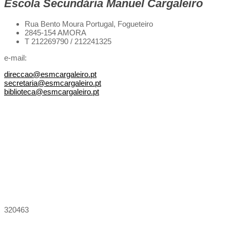
Escola Secundária Manuel Cargaleiro
Rua Bento Moura Portugal,
Fogueteiro
2845-154 AMORA
T 212269790 / 212241325
e-mail:
direccao@esmcargaleiro.pt
secretaria@esmcargaleiro.pt
biblioteca@esmcargaleiro.pt
320463