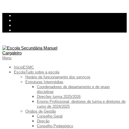
Skip
InovarConsulta
to
Kiosk
content
Relatório de avarias
Ementa
Primary
Menu
Navigation
Menu
Início
ESMC
Escola
Tudo sobre a escola
Horário de funcionamento dos serviços
Estruturas Intermédias
Coordenadores de departamento e de grupo
disciplinar
Direções turma 2025/2026
Ensino Profissional, diretores de turma e diretores de
curso de 2024/2025
Orgãos de Gestão
Conselho Geral
Direção
Conselho Pedagógico