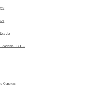
022
021
 Escola
 CidadaniaEECE –
ões Conexas