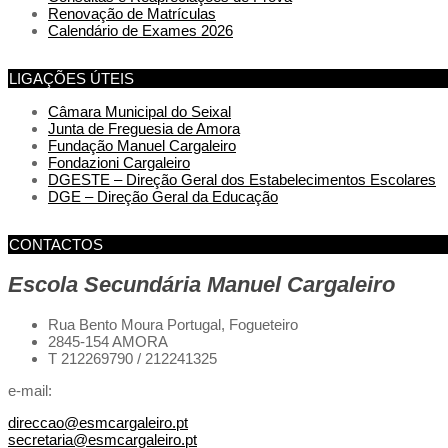
Renovação de Matrículas
Calendário de Exames 2026
LIGAÇÕES ÚTEIS
Câmara Municipal do Seixal
Junta de Freguesia de Amora
Fundação Manuel Cargaleiro
Fondazioni Cargaleiro
DGESTE – Direção Geral dos Estabelecimentos Escolares
DGE – Direção Geral da Educação
CONTACTOS
Escola Secundária Manuel Cargaleiro
Rua Bento Moura Portugal,
Fogueteiro
2845-154 AMORA
T 212269790 / 212241325
e-mail:
direccao@esmcargaleiro.pt
secretaria@esmcargaleiro.pt