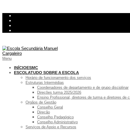
Skip
InovarConsulta
to
Kiosk
content
Relatório de avarias
Ementa
Primary
Menu
Navigation
Menu
INÍCIO
ESMC
ESCOLA
TUDO SOBRE A ESCOLA
Horário de funcionamento dos serviços
Estruturas Intermédias
Coordenadores de departamento e de grupo disciplinar
Direções turma 2025/2026
Ensino Profissional, diretores de turma e diretores de
Orgãos de Gestão
Conselho Geral
Direção
Conselho Pedagógico
Conselho Administrativo
Serviços de Apoio e Recursos