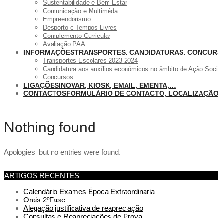
Sustentabilidade e Bem Estar
Comunicação e Multiméda
Empreendorismo
Desporto e Tempos Livres
Complemento Curricular
Avaliação PAA
INFORMAÇÕES
TRANSPORTES, CANDIDATURAS, CONCU
Transportes Escolares 2023-2024
Candidatura aos auxílios económicos no âmbito de Ação Soci
Concursos
LIGAÇÕES
INOVAR, KIOSK, EMAIL, EMENTA,…
CONTACTOS
FORMULÁRIO DE CONTACTO, LOCALIZAÇÃ
Nothing found
Apologies, but no entries were found.
ARTIGOS RECENTES
Calendário Exames Época Extraordinária
Orais 2ºFase
Alegação justificativa de reapreciação
Consultas e Reapreciações de Prova