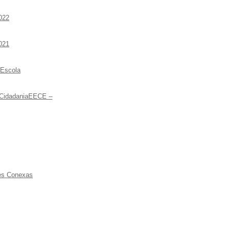
022
021
 Escola
 CidadaniaEECE –
ões Conexas