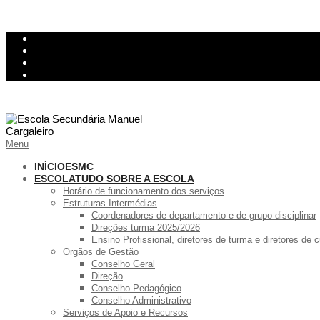
Skip
InovarConsulta
to
Kiosk
content
Relatório de avarias
Ementa
Primary
Menu
Navigation
Menu
INÍCIO
ESMC
ESCOLA
TUDO SOBRE A ESCOLA
Horário de funcionamento dos serviços
Estruturas Intermédias
Coordenadores de departamento e de grupo disciplinar
Direções turma 2025/2026
Ensino Profissional, diretores de turma e diretores de
Orgãos de Gestão
Conselho Geral
Direção
Conselho Pedagógico
Conselho Administrativo
Serviços de Apoio e Recursos