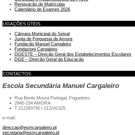
Renovação de Matrículas
Calendário de Exames 2026
LIGAÇÕES ÚTEIS
Câmara Municipal do Seixal
Junta de Freguesia de Amora
Fundação Manuel Cargaleiro
Fondazioni Cargaleiro
DGESTE – Direção Geral dos Estabelecimentos Escolares
DGE – Direção Geral da Educação
CONTACTOS
Escola Secundária Manuel Cargaleiro
Rua Bento Moura Portugal,
Fogueteiro
2845-154 AMORA
T 212269790 / 212241325
e-mail:
direccao@esmcargaleiro.pt
secretaria@esmcargaleiro.pt