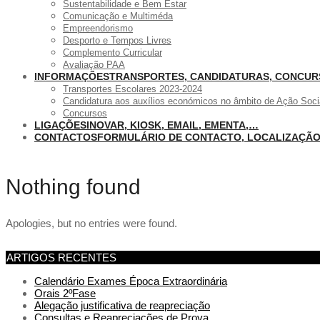
Sustentabilidade e Bem Estar
Comunicação e Multiméda
Empreendorismo
Desporto e Tempos Livres
Complemento Curricular
Avaliação PAA
INFORMAÇÕES
TRANSPORTES, CANDIDATURAS, CONCU
Transportes Escolares 2023-2024
Candidatura aos auxílios económicos no âmbito de Ação Soci
Concursos
LIGAÇÕES
INOVAR, KIOSK, EMAIL, EMENTA,…
CONTACTOS
FORMULÁRIO DE CONTACTO, LOCALIZAÇÃ
Nothing found
Apologies, but no entries were found.
ARTIGOS RECENTES
Calendário Exames Época Extraordinária
Orais 2ºFase
Alegação justificativa de reapreciação
Consultas e Reapreciações de Prova