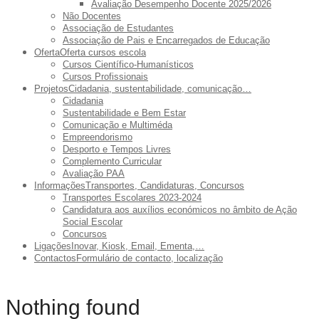
Avaliação Desempenho Docente 2025/2026
Não Docentes
Associação de Estudantes
Associação de Pais e Encarregados de Educação
Oferta
Oferta cursos escola
Cursos Científico-Humanísticos
Cursos Profissionais
Projetos
Cidadania, sustentabilidade, comunicação…
Cidadania
Sustentabilidade e Bem Estar
Comunicação e Multiméda
Empreendorismo
Desporto e Tempos Livres
Complemento Curricular
Avaliação PAA
Informações
Transportes, Candidaturas, Concursos
Transportes Escolares 2023-2024
Candidatura aos auxílios económicos no âmbito de Ação
Social Escolar
Concursos
Ligações
Inovar, Kiosk, Email, Ementa,…
Contactos
Formulário de contacto, localização
Nothing found