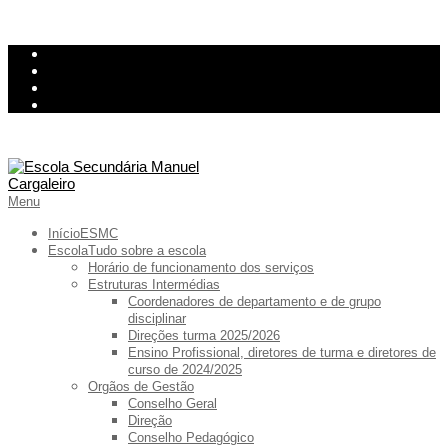
Skip
InovarConsulta
to
Kiosk
content
Relatório de avarias
Ementa
Primary
Menu
Navigation
Menu
Início
ESMC
Escola
Tudo sobre a escola
Horário de funcionamento dos serviços
Estruturas Intermédias
Coordenadores de departamento e de grupo
disciplinar
Direções turma 2025/2026
Ensino Profissional, diretores de turma e diretores de
curso de 2024/2025
Orgãos de Gestão
Conselho Geral
Direção
Conselho Pedagógico