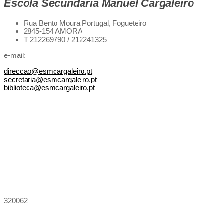
Escola Secundária Manuel Cargaleiro
Rua Bento Moura Portugal,
Fogueteiro
2845-154 AMORA
T 212269790 / 212241325
e-mail:
direccao@esmcargaleiro.pt
secretaria@esmcargaleiro.pt
biblioteca@esmcargaleiro.pt
320062