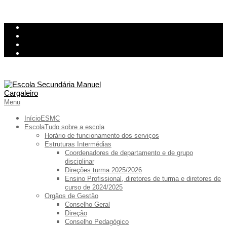
Skip
InovarConsulta
to
Kiosk
content
Relatório de avarias
Ementa
Primary
Menu
Navigation
Menu
Início
ESMC
Escola
Tudo sobre a escola
Horário de funcionamento dos serviços
Estruturas Intermédias
Coordenadores de departamento e de grupo
disciplinar
Direções turma 2025/2026
Ensino Profissional, diretores de turma e diretores de
curso de 2024/2025
Orgãos de Gestão
Conselho Geral
Direção
Conselho Pedagógico