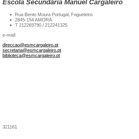
Escola Secundária Manuel Cargaleiro
Rua Bento Moura Portugal,
Fogueteiro
2845-154 AMORA
T 212269790 / 212241325
e-mail:
direccao@esmcargaleiro.pt
secretaria@esmcargaleiro.pt
biblioteca@esmcargaleiro.pt
321161