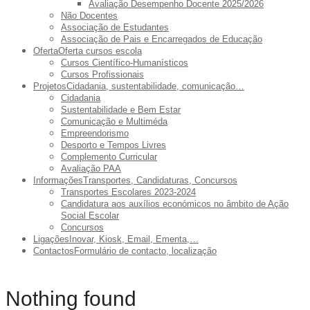
Avaliação Desempenho Docente 2025/2026
Não Docentes
Associação de Estudantes
Associação de Pais e Encarregados de Educação
Oferta
Oferta cursos escola
Cursos Científico-Humanísticos
Cursos Profissionais
Projetos
Cidadania, sustentabilidade, comunicação…
Cidadania
Sustentabilidade e Bem Estar
Comunicação e Multiméda
Empreendorismo
Desporto e Tempos Livres
Complemento Curricular
Avaliação PAA
Informações
Transportes, Candidaturas, Concursos
Transportes Escolares 2023-2024
Candidatura aos auxílios económicos no âmbito de Ação
Social Escolar
Concursos
Ligações
Inovar, Kiosk, Email, Ementa,…
Contactos
Formulário de contacto, localização
Nothing found