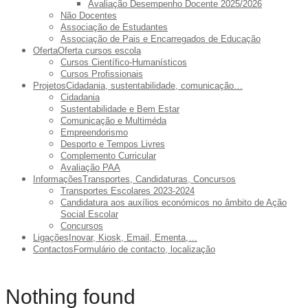
Avaliação Desempenho Docente 2025/2026
Não Docentes
Associação de Estudantes
Associação de Pais e Encarregados de Educação
Oferta
Oferta cursos escola
Cursos Científico-Humanísticos
Cursos Profissionais
Projetos
Cidadania, sustentabilidade, comunicação…
Cidadania
Sustentabilidade e Bem Estar
Comunicação e Multiméda
Empreendorismo
Desporto e Tempos Livres
Complemento Curricular
Avaliação PAA
Informações
Transportes, Candidaturas, Concursos
Transportes Escolares 2023-2024
Candidatura aos auxílios económicos no âmbito de Ação
Social Escolar
Concursos
Ligações
Inovar, Kiosk, Email, Ementa,…
Contactos
Formulário de contacto, localização
Nothing found