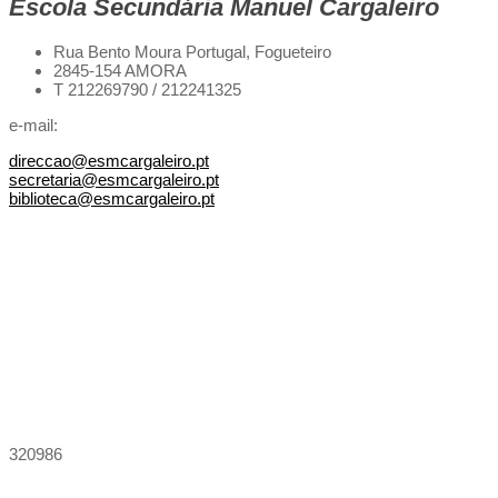
Escola Secundária Manuel Cargaleiro
Rua Bento Moura Portugal,
Fogueteiro
2845-154 AMORA
T 212269790 / 212241325
e-mail:
direccao@esmcargaleiro.pt
secretaria@esmcargaleiro.pt
biblioteca@esmcargaleiro.pt
320986