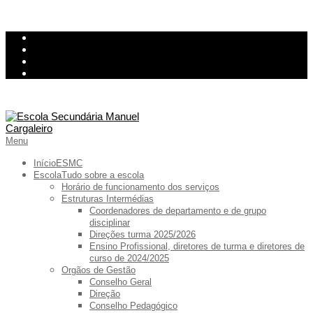
Skip
InovarConsulta
to
Kiosk
content
Relatório de avarias
Ementa
Primary
Menu
Navigation
Menu
Início
ESMC
Escola
Tudo sobre a escola
Horário de funcionamento dos serviços
Estruturas Intermédias
Coordenadores de departamento e de grupo
disciplinar
Direções turma 2025/2026
Ensino Profissional, diretores de turma e diretores de
curso de 2024/2025
Orgãos de Gestão
Conselho Geral
Direção
Conselho Pedagógico