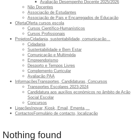
Avaliação Desempenho Docente 2025/2026
Não Docentes
Associação de Estudantes
Associação de Pais e Encarregados de Educação
Oferta
Oferta cursos escola
Cursos Científico-Humanísticos
Cursos Profissionais
Projetos
Cidadania, sustentabilidade, comunicação…
Cidadania
Sustentabilidade e Bem Estar
Comunicação e Multiméda
Empreendorismo
Desporto e Tempos Livres
Complemento Curricular
Avaliação PAA
Informações
Transportes, Candidaturas, Concursos
Transportes Escolares 2023-2024
Candidatura aos auxílios económicos no âmbito de Ação
Social Escolar
Concursos
Ligações
Inovar, Kiosk, Email, Ementa,…
Contactos
Formulário de contacto, localização
Nothing found