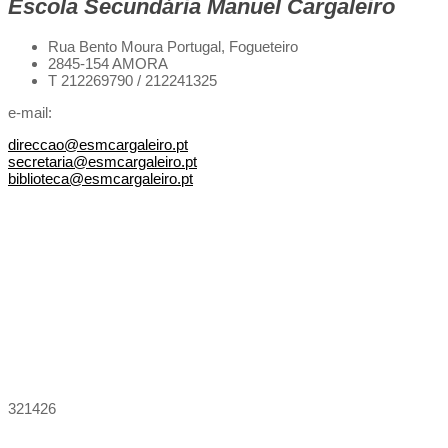
Escola Secundária Manuel Cargaleiro
Rua Bento Moura Portugal,
Fogueteiro
2845-154 AMORA
T 212269790 / 212241325
e-mail:
direccao@esmcargaleiro.pt
secretaria@esmcargaleiro.pt
biblioteca@esmcargaleiro.pt
321426