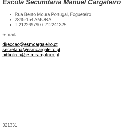
Escola Secundária Manuel Cargaleiro
Rua Bento Moura Portugal,
Fogueteiro
2845-154 AMORA
T 212269790 / 212241325
e-mail:
direccao@esmcargaleiro.pt
secretaria@esmcargaleiro.pt
biblioteca@esmcargaleiro.pt
321331