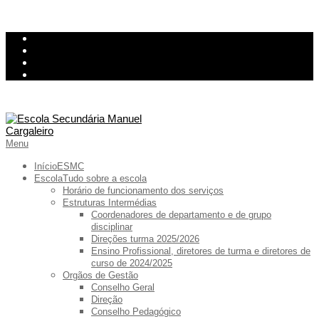
Skip
InovarConsulta
to
Kiosk
content
Relatório de avarias
Ementa
Primary
Menu
Navigation
Menu
Início
ESMC
Escola
Tudo sobre a escola
Horário de funcionamento dos serviços
Estruturas Intermédias
Coordenadores de departamento e de grupo
disciplinar
Direções turma 2025/2026
Ensino Profissional, diretores de turma e diretores de
curso de 2024/2025
Orgãos de Gestão
Conselho Geral
Direção
Conselho Pedagógico