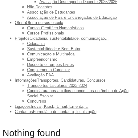
Avaliação Desempenho Docente 2025/2026
Não Docentes
Associação de Estudantes
Associação de Pais e Encarregados de Educação
Oferta
Oferta cursos escola
Cursos Científico-Humanísticos
Cursos Profissionais
Projetos
Cidadania, sustentabilidade, comunicação…
Cidadania
Sustentabilidade e Bem Estar
Comunicação e Multiméda
Empreendorismo
Desporto e Tempos Livres
Complemento Curricular
Avaliação PAA
Informações
Transportes, Candidaturas, Concursos
Transportes Escolares 2023-2024
Candidatura aos auxílios económicos no âmbito de Ação
Social Escolar
Concursos
Ligações
Inovar, Kiosk, Email, Ementa,…
Contactos
Formulário de contacto, localização
Nothing found