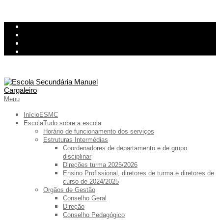
Skip
InovarConsulta
to
Kiosk
content
Relatório de avarias
Ementa
Primary
Menu
Navigation
Menu
Início
ESMC
Escola
Tudo sobre a escola
Horário de funcionamento dos serviços
Estruturas Intermédias
Coordenadores de departamento e de grupo
disciplinar
Direções turma 2025/2026
Ensino Profissional, diretores de turma e diretores de
curso de 2024/2025
Orgãos de Gestão
Conselho Geral
Direção
Conselho Pedagógico