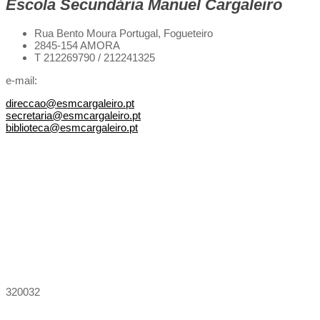
Escola Secundária Manuel Cargaleiro
Rua Bento Moura Portugal,
Fogueteiro
2845-154 AMORA
T 212269790 / 212241325
e-mail:
direccao@esmcargaleiro.pt
secretaria@esmcargaleiro.pt
biblioteca@esmcargaleiro.pt
320032