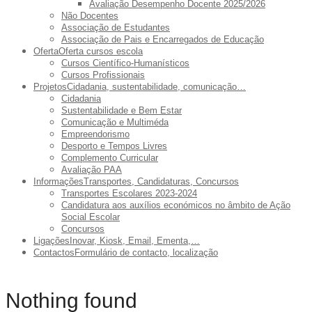
Avaliação Desempenho Docente 2025/2026
Não Docentes
Associação de Estudantes
Associação de Pais e Encarregados de Educação
Oferta
Oferta cursos escola
Cursos Científico-Humanísticos
Cursos Profissionais
Projetos
Cidadania, sustentabilidade, comunicação…
Cidadania
Sustentabilidade e Bem Estar
Comunicação e Multiméda
Empreendorismo
Desporto e Tempos Livres
Complemento Curricular
Avaliação PAA
Informações
Transportes, Candidaturas, Concursos
Transportes Escolares 2023-2024
Candidatura aos auxílios económicos no âmbito de Ação
Social Escolar
Concursos
Ligações
Inovar, Kiosk, Email, Ementa,…
Contactos
Formulário de contacto, localização
Nothing found